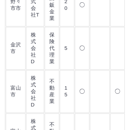
野々
式
2
鈑
◯
市市
会
0
金
社T
業
株
保
式
険
金沢
会
代
5
◯
市
社
理
D
業
株
不
式
富山
動
1
会
◯
◯
市
産
5
社
業
D
株
不
式