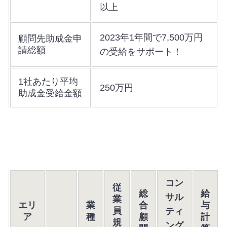
以上
2023年1年間で7,500万円
顧問先助成金申
請総額
の受給をサポート！
1社あたり平均
250万円
助成金受給金額
コン
従
総
給
サル
業
エリ
業
合
与
員
ティ
ア
種
顧
計
規
ング