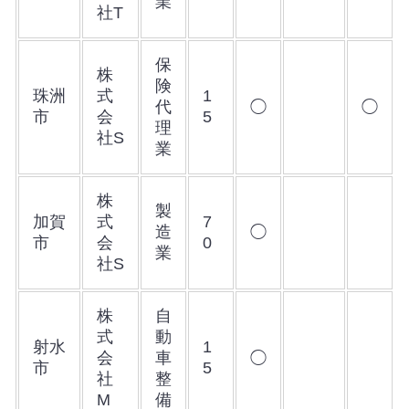
業
社T
保
株
険
珠洲
式
1
代
◯
◯
市
会
5
理
社S
業
株
製
加賀
式
7
造
◯
市
会
0
業
社S
株
自
式
動
射水
1
会
車
◯
市
5
社
整
M
備