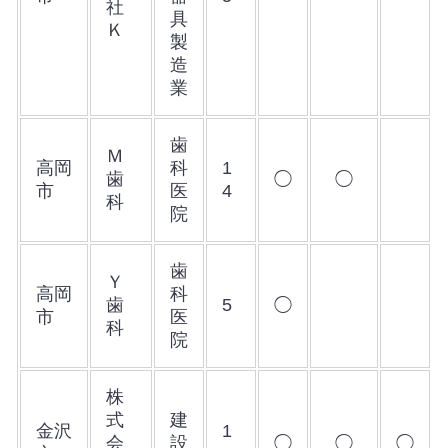
社
具
Ｋ
製
造
業
歯
Ｍ
高岡
科
1
歯
◯
◯
市
医
4
科
院
歯
Ｙ
高岡
科
歯
5
◯
市
医
科
院
株
式
建
金沢
1
会
設
◯
◯
◯