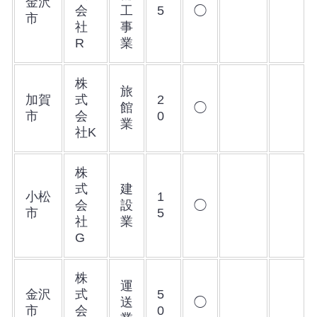
金沢
会
工
5
◯
市
社
事
R
業
株
旅
加賀
式
2
館
◯
市
会
0
業
社K
株
式
建
小松
1
会
設
◯
市
5
社
業
G
株
運
金沢
式
5
送
◯
市
会
0