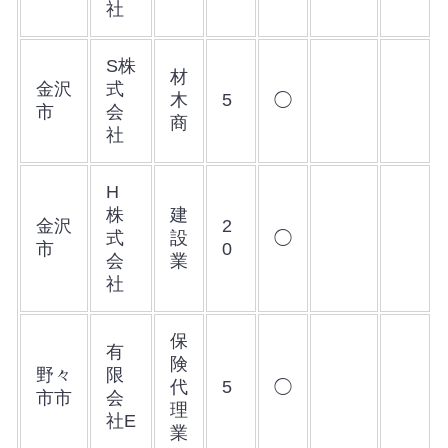
社
S株
材
金沢
式
木
5
◯
市
会
商
社
H
株
建
金沢
2
式
設
◯
市
0
会
業
社
保
有
険
野々
限
代
5
◯
市市
会
理
社E
業