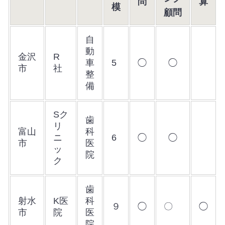
問
算
模
顧問
自
動
金沢
R
車
5
◯
◯
市
社
整
備
Sク
歯
リ
富山
科
ニ
6
◯
◯
市
医
ッ
院
ク
歯
射水
K医
科
９
◯
〇
◯
市
院
医
院