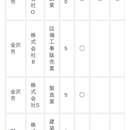
市
0
社
業
O
設
株
備
式
工
金沢
会
事
5
◯
市
社
販
Ｂ
売
業
株
製
金沢
式
造
5
◯
市
会
業
社S
建
株
築