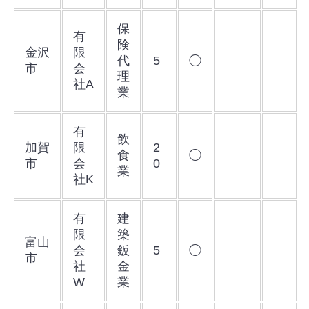
保
有
険
金沢
限
代
5
◯
市
会
理
社A
業
有
飲
加賀
限
2
食
◯
市
会
0
業
社K
有
建
限
築
富山
会
鈑
5
◯
市
社
金
W
業