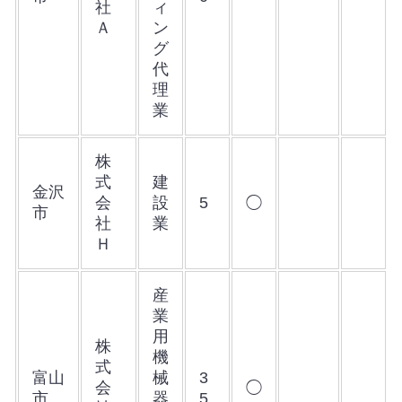
社
ィ
Ａ
ン
グ
代
理
業
株
式
建
金沢
会
設
5
◯
市
社
業
Ｈ
産
業
用
株
機
式
富山
械
3
会
◯
市
器
5