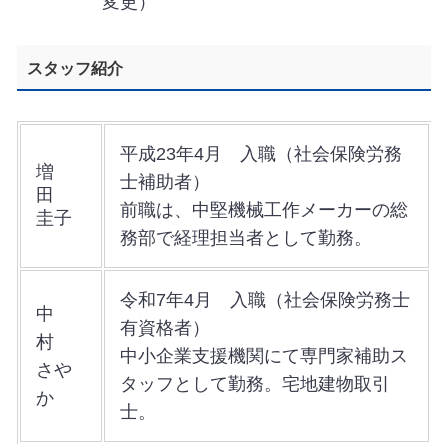
変更）
スタッフ紹介
平成23年4月 入職（社会保険労務
増
士補助者）
田
前職は、中堅機械工作メーカーの総
圭子
務部で経理担当者として勤務。
令和7年4月 入職（社会保険労務士
中
有資格者）
村
中小企業支援機関にて専門家補助ス
さや
タッフとして勤務。宅地建物取引
か
士。