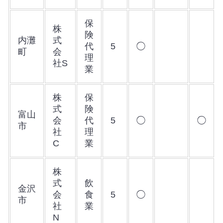
保
株
険
内灘
式
代
5
◯
町
会
理
社S
業
株
保
式
険
富山
会
代
5
◯
◯
市
社
理
C
業
株
式
飲
金沢
会
食
5
◯
市
社
業
N