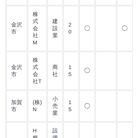
株
式
建
金沢
2
会
設
◯
◯
市
0
社
業
M
株
金沢
式
商
1
◯
市
会
社
5
社T
小
加賀
(株)
1
売
◯
市
N
5
業
H
設
株
備