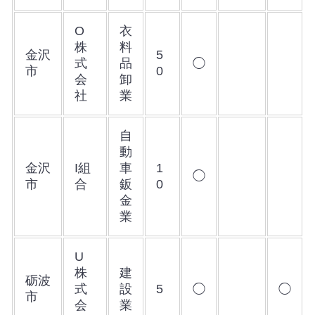
O
衣
株
料
金沢
5
式
品
◯
市
0
会
卸
社
業
自
動
金沢
I組
車
1
◯
市
合
鈑
0
金
業
U
株
建
砺波
式
設
5
◯
◯
市
会
業