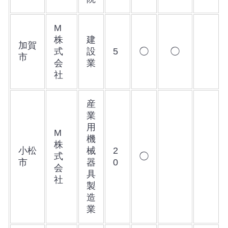
M
株
建
加賀
式
設
5
◯
◯
市
会
業
社
産
業
用
M
機
株
小松
械
2
式
◯
市
器
0
会
具
社
製
造
業