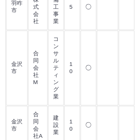
羽咋
式
工
5
◯
市
会
事
社
業
コ
ン
合
サ
同
ル
金沢
1
会
テ
◯
市
0
社
ィ
M
ン
グ
業
合
建
金沢
同
1
設
◯
市
会
0
業
社A