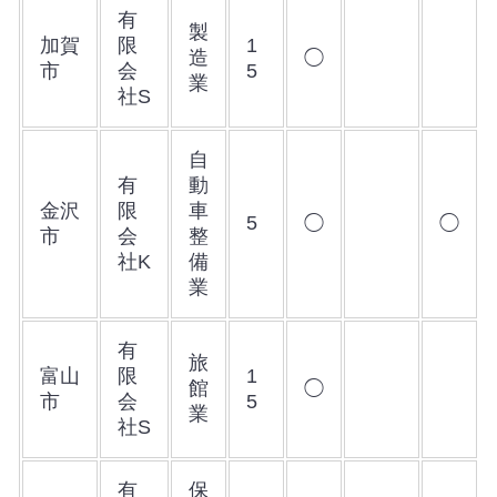
有
製
加賀
限
1
造
◯
市
会
5
業
社S
自
有
動
金沢
限
車
5
◯
◯
市
会
整
社K
備
業
有
旅
富山
限
1
館
◯
市
会
5
業
社S
有
保