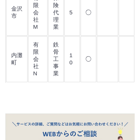
限
険
金沢
会
代
5
◯
市
社
理
M
業
有
鉄
限
骨
内灘
1
会
工
◯
町
0
社
事
N
業