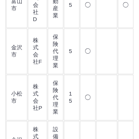
富山
動
会
5
◯
◯
市
産
社
業
D
保
株
険
金沢
式
代
5
◯
市
会
理
社F
業
保
株
険
小松
式
1
代
◯
市
会
5
理
社P
業
株
設
式
備