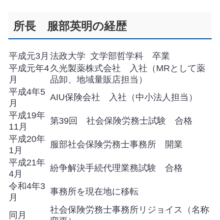
所長 服部英明の経歴
平成元3月
法政大学 文学部哲学科 卒業
平成元年4
久光製薬株式会社 入社（MRとして薬
月
品卸、地域量販店担当）
平成4年5
AIU保険会社 入社（中小法人担当）
月
平成19年
第39回 社会保険労務士試験 合格
11月
平成20年
服部社会保険労務士事務所 開業
1月
平成21年
紛争解決手続代理業務試験 合格
4月
令和4年3
事務所を現在地に移転
月
社会保険労務士事務所リジョイス（名称
同月