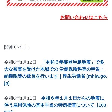
お問い合わせはこちら
関連サイト：
令和6年1月12日
「令和６年能登半島地震」で多
大な被害を受けた地域での 労働保険料等の申告・
納期限等の延長を行います｜厚生労働省 (mhlw.go.
jp)
令和6年1月11日
令和６年１月１日からの地震に
伴う雇用保険の基本手当の特例措置について［103