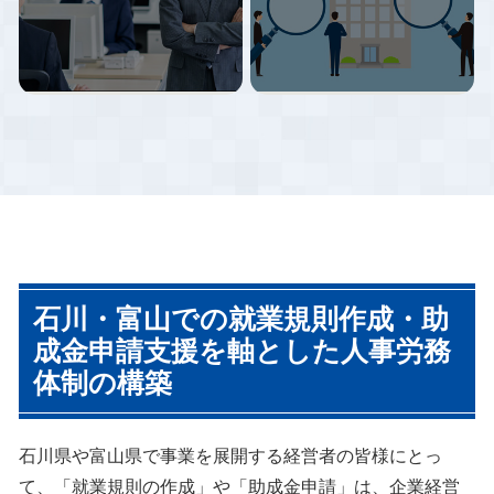
心に、労働保険・社会保険等の
や労務トラブルの早期予防に繋
諸手続きを行ってまいりまし
がっています。
当事務所では、貴社の状況をヒ
助成金は雇用保険の適用事業所
た。給与計算のアウトソーシン
アリングさせていただいた上
であれば殆ど業種を問わず活用
グをご検討されている企業様は
で、貴社に最適な就業規則を提
できるものです。しかし「ちょ
ぜひ一度ご相談ください。
案させていただきます。また、
っとしたことを知らないばかり
最新の法改正に適応した就業規
に本来もらえるはずの助成金が
則のご提案や、各種規程を設け
もらえなくなる」という事態も
ていないがために損をすること
多数発生しています。
がないように貴社をご支援いた
します。
労働基準監督署調査では従業員
労務調査ではまず企業の現状を
数10人以上の事業所は必ず確認
細かくチェックしていき、問題
石川・富山での就業規則作成・助
される事項が就業規則の有無で
となっていること、問題となり
す。
得ることを浮き彫りにしていき
成金申請支援を軸とした人事労務
就業規則は調査対応件数以上に
ます。そのうえで、見えてきた
体制の構築
作成しており、企業規模にあっ
問題点に優先順位をつけて、取
たシンプルかつ運用しやすいミ
り組むべき問題とその順位、取
ニマムサイズから、数百名規模
り組まないことによるリスクな
の事業所で附属規程の多い、人
どを確認していきます。もちろ
石川県や富山県で事業を展開する経営者の皆様にとっ
事総務担当者がマニュアルとし
ん、浮き彫りになった問題点に
て利用できるようなものまでサ
対してい、どのように予防策を
て、「就業規則の作成」や「助成金申請」は、企業経営