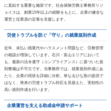
ポートしています。
講じることができるかご提案さ
に直結する重要な施策です。社会保険労務士事務所リジ
せていただき、問題を未然に防
ぐサポートをさせていただきま
ョイスは、創業15年以上の経験をもとに、企業の健全な
す。
運営と従業員の定着を支援します。
労使トラブルを防ぐ「守り」の就業規則作成
近年、未払い残業代やハラスメント問題など、労務管理
の相談が増加しています。石川・富山エリアにおいて
も、最新の法令遵守（コンプライアンス）に基づいた規
則整備は不可欠です。当事務所では、就業規則作成にあ
たり、企業の現状を詳細に分析。単なるひな形の提供で
はなく、将来の労使トラブル対応を見据えた、実効性の
高い規則作成を行います。
企業運営を支える助成金申請サポート