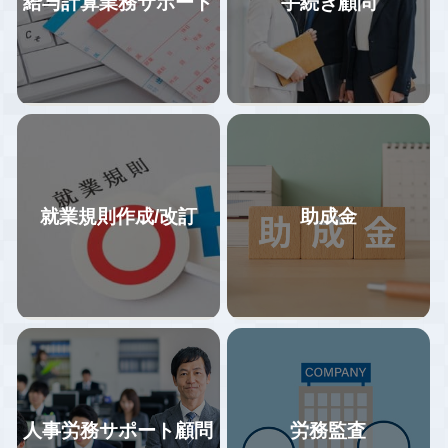
給与計算業務サポート
手続き顧問
就業規則作成/改訂
助成金
企業の特徴に合わせた業務フロ
基本的なお客様フォロー体制は1
ーの構築、年間業務カレンダー
社２名体制で情報共有しながら
にて作業スケジュールを管理。
対応しているので、属人化して
給与計算業務をミスなくスムー
おらず、担当者が引き継ぎなく
ズに行うため、業務フロー変更
やめる・変わることにより全く
をご提案いただいた場合、業務
何もわからない状況がないよう
の効率化と改善に向けてサポー
にしています。
トします。
手続担当と労務担当が同時に情
社会保険労務士事務所リジョイ
報を得る事でスピード感を持っ
人事労務サポート顧問
労務監査
スでは石川・富山の企業様を中
た対応、給付金の申請漏れ防止