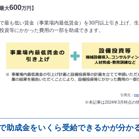
600
最大
万円】
で最も低い賃金（事業場内最低賃金）を30円以上引き上げ、
投資等にかかった費用の一部を助成できます。
引用元：
htt
※本記事は2024年3月時点
で助成金をいくら受給できるかが分か