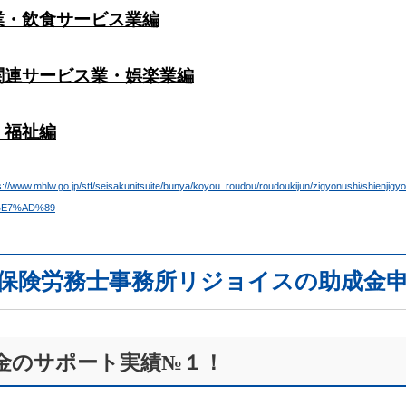
業・飲食サービス業編
関連サービス業・娯楽業編
・福祉編
ps://www.mhlw.go.jp/stf/seisakunitsuite/bunya/koyou_roudou/roudoukijun/zigyonus
%E7%AD%89
保険労務士事務所リジョイスの助成金
金のサポート実績№１！