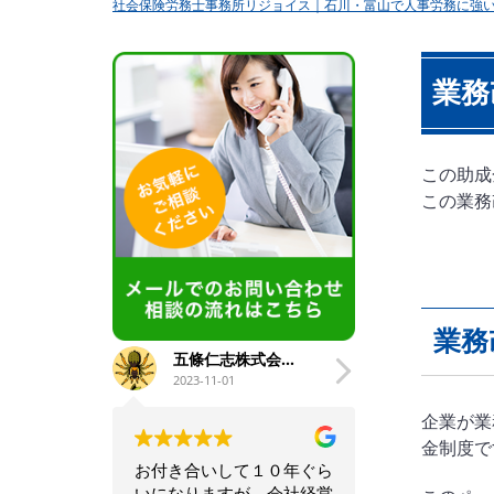
社会保険労務士事務所リジョイス｜石川・富山で人事労務に強
業務
この助成
この業務
業務
五條仁志株式会社五條工業
馬淵龍
2023-11-01
2023-10-16
企業が業
金制度で
お付き合いして１０年ぐら
会社経営での困った
いになりますが、会社経営
ドバイスやお得な情