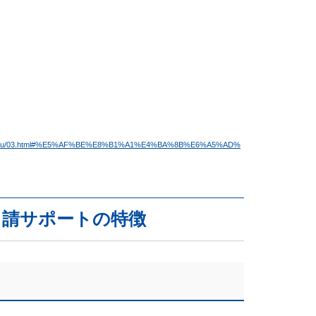
hi/shienjigyou/03.html#%E5%AF%BE%E8%B1%A1%E4%BA%8B%E6%A5%AD%
申請サポートの特徴