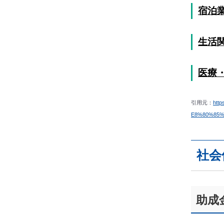
宿泊
生活
医療
引用元：
htt
E8%80%85
社会
助成