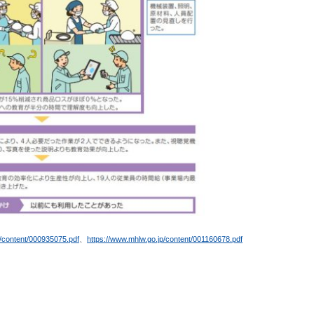
p/content/000935075.pdf
、
https://www.mhlw.go.jp/content/001160678.pdf