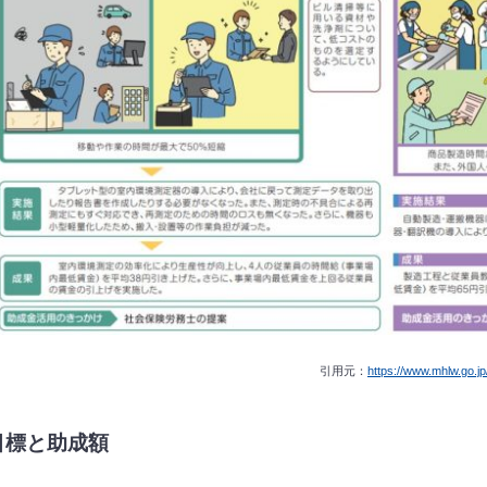
引用元：
https://www.mhlw.go.j
目標と助成額