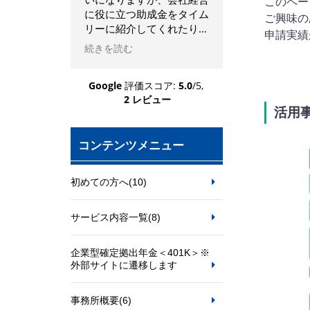
このペー
に役に立つ助成金をタイム
供など、いつも親身
ご興味の
リーに紹介してくれたり、
て対応していただい
申請実績
労務についての相談にも気
ます。
続きを読む
続きを読む
軽に乗ってくれるので助か
今後ともよろしくお
っています。
ます。
Google
評価スコア:
5.0
/5,
2 レビュー
活用
コンテンツメニュー
初めての方へ
(10)
サービス内容一覧
(8)
企業型確定拠出年金＜401K＞※
外部サイトに遷移します
事務所概要
(6)