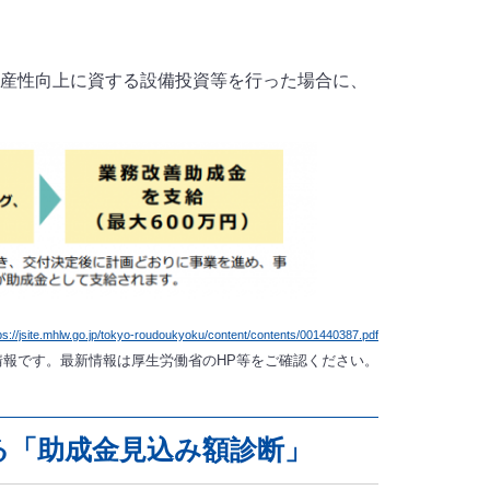
生産性向上に資する設備投資等を行った場合に、
ps://jsite.mhlw.go.jp/tokyo-roudoukyoku/content/contents/001440387.pdf
の情報です。最新情報は厚生労働省のHP等をご確認ください。
る「助成金見込み額診断」