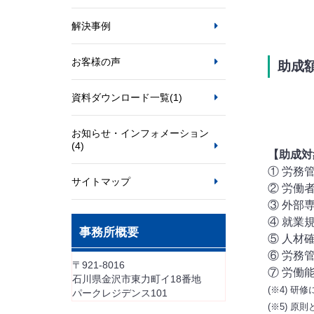
解決事例
お客様の声
助成
資料ダウンロード一覧
(1)
お知らせ・インフォメーション
(4)
【助成対
① 労務
サイトマップ
② 労働
③ 外部
④ 就業
事務所概要
⑤ 人材
⑥ 労務
〒921-8016
⑦ 労働
石川県金沢市東力町イ18番地
(※4) 
パークレジデンス101
(※5) 