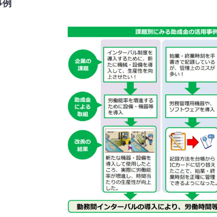
事例
になっ
ており
願いし