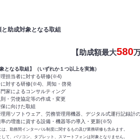
額と助成対象となる取組
580
【助成額最大
象となる取組】（いずれか１つ以上を実施）
管理担当者に対する研修(※4)
者に対する研修(※4)、周知・啓発
専門家によるコンサルティング
規則・労使協定等の作成・変更
確保に向けた取組
管理用ソフトウェア、労務管理用機器、デジタル式運行記録計の導
能率の増進に資する設備・機器等の導入・更新(※5)
研修には、勤務間インターバル制度に関するもの及び業務研修も含みます。
原則として、パソコン、タブレット、スマートフォンは対象となりません。