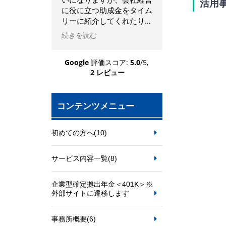
活用
に役に立つ助成金をタイム
供など、いつも親身
リーに紹介してくれたり、
て対応していただい
労務についての相談にも気
ます。
続きを読む
続きを読む
軽に乗ってくれるので助か
今後ともよろしくお
っています。
ます。
Google
評価スコア:
5.0
/5,
2 レビュー
コンテンツメニュー
初めての方へ
(10)
サービス内容一覧
(8)
企業型確定拠出年金＜401K＞※
外部サイトに遷移します
事務所概要
(6)