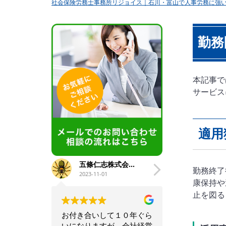
社会保険労務士事務所リジョイス｜石川・富山で人事労務に強
勤務
本記事で
サービス
適用
五條仁志株式会社五條工業
馬淵龍
勤務終了
2023-11-01
2023-10-16
康保持や
止を図る
お付き合いして１０年ぐら
会社経営での困った
いになりますが、会社経営
ドバイスやお得な情