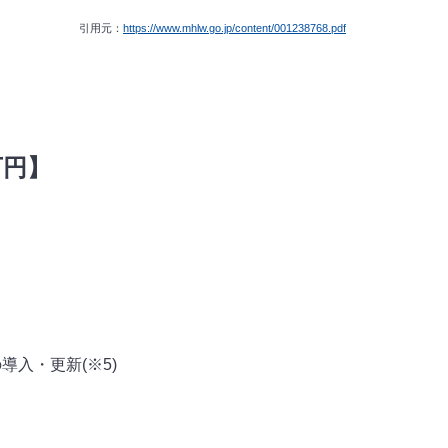
引用元：
https://www.mhlw.go.jp/content/001238768.pdf
万円】
入・更新(※5)