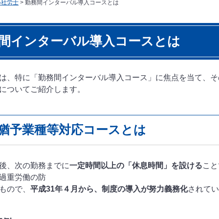
い社労士
>
勤務間インターバル導入コースとは
間インターバル導入コースとは
は、特に「勤務間インターバル導入コース」に焦点を当て、そ
についてご紹介します。
猶予業種等対応コースとは
後、次の勤務までに
一定時間以上の「休息時間」を設ける
こと
過重労働の防
もので、
平成31年４月から、制度の導入が努力義務化
されてい
時のア
報の提