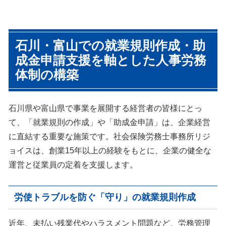
労働基準監督署調査では従業員
労務調査ではまず企業の現状を
数10人以上の事業所は必ず確認
細かくチェックしていき、問題
石川・富山での就業規則作成・助
される事項が就業規則の有無で
となっていること、問題となり
す。
得ることを浮き彫りにしていき
成金申請支援を軸とした人事労務
就業規則は調査対応件数以上に
ます。そのうえで、見えてきた
体制の構築
作成しており、企業規模にあっ
問題点に優先順位をつけて、取
たシンプルかつ運用しやすいミ
り組むべき問題とその順位、取
ニマムサイズから、数百名規模
り組まないことによるリスクな
の事業所で附属規程の多い、人
どを確認していきます。もちろ
石川県や富山県で事業を展開する経営者の皆様にとっ
事総務担当者がマニュアルとし
ん、浮き彫りになった問題点に
て利用できるようなものまでサ
対してい、どのように予防策を
て、「就業規則の作成」や「助成金申請」は、企業経営
ポートしています。
講じることができるかご提案さ
に直結する重要な施策です。社会保険労務士事務所リジ
せていただき、問題を未然に防
ぐサポートをさせていただきま
ョイスは、創業15年以上の経験をもとに、企業の健全な
す。
運営と従業員の定着を支援します。
労使トラブルを防ぐ「守り」の就業規則作成
近年、未払い残業代やハラスメント問題など、労務管理