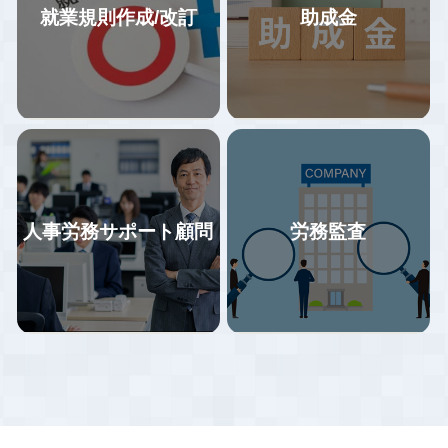
就業規則作成/改訂
助成金
企業の特徴に合わせた業務フロ
基本的なお客様フォロー体制は1
ーの構築、年間業務カレンダー
社２名体制で情報共有しながら
にて作業スケジュールを管理。
対応しているので、属人化して
給与計算業務をミスなくスムー
おらず、担当者が引き継ぎなく
ズに行うため、業務フロー変更
やめる・変わることにより全く
をご提案いただいた場合、業務
何もわからない状況がないよう
の効率化と改善に向けてサポー
にしています。
トします。
手続担当と労務担当が同時に情
社会保険労務士事務所リジョイ
報を得る事でスピード感を持っ
人事労務サポート顧問
労務監査
スでは石川・富山の企業様を中
た対応、給付金の申請漏れ防止
心に、労働保険・社会保険等の
や労務トラブルの早期予防に繋
諸手続きを行ってまいりまし
がっています。
当事務所では、貴社の状況をヒ
助成金は雇用保険の適用事業所
た。給与計算のアウトソーシン
アリングさせていただいた上
であれば殆ど業種を問わず活用
グをご検討されている企業様は
で、貴社に最適な就業規則を提
できるものです。しかし「ちょ
ぜひ一度ご相談ください。
案させていただきます。また、
っとしたことを知らないばかり
最新の法改正に適応した就業規
に本来もらえるはずの助成金が
則のご提案や、各種規程を設け
もらえなくなる」という事態も
ていないがために損をすること
多数発生しています。
がないように貴社をご支援いた
します。