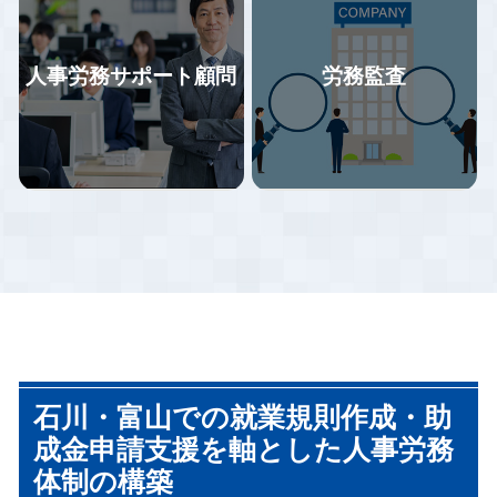
をご提案いただいた場合、業務
何もわからない状況がないよう
の効率化と改善に向けてサポー
にしています。
トします。
手続担当と労務担当が同時に情
社会保険労務士事務所リジョイ
報を得る事でスピード感を持っ
人事労務サポート顧問
労務監査
スでは石川・富山の企業様を中
た対応、給付金の申請漏れ防止
心に、労働保険・社会保険等の
や労務トラブルの早期予防に繋
諸手続きを行ってまいりまし
がっています。
当事務所では、貴社の状況をヒ
助成金は雇用保険の適用事業所
た。給与計算のアウトソーシン
アリングさせていただいた上
であれば殆ど業種を問わず活用
グをご検討されている企業様は
で、貴社に最適な就業規則を提
できるものです。しかし「ちょ
ぜひ一度ご相談ください。
案させていただきます。また、
っとしたことを知らないばかり
最新の法改正に適応した就業規
に本来もらえるはずの助成金が
則のご提案や、各種規程を設け
もらえなくなる」という事態も
ていないがために損をすること
多数発生しています。
がないように貴社をご支援いた
します。
労働基準監督署調査では従業員
労務調査ではまず企業の現状を
数10人以上の事業所は必ず確認
細かくチェックしていき、問題
石川・富山での就業規則作成・助
される事項が就業規則の有無で
となっていること、問題となり
す。
得ることを浮き彫りにしていき
成金申請支援を軸とした人事労務
就業規則は調査対応件数以上に
ます。そのうえで、見えてきた
体制の構築
作成しており、企業規模にあっ
問題点に優先順位をつけて、取