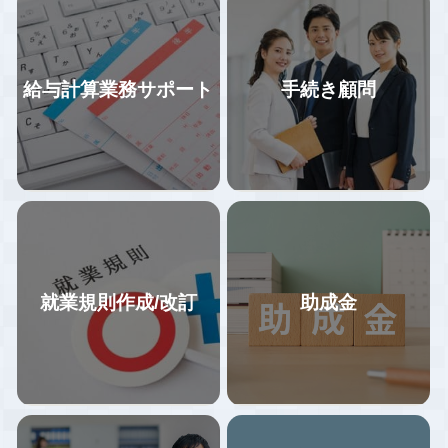
給与計算業務サポート
手続き顧問
就業規則作成/改訂
助成金
企業の特徴に合わせた業務フロ
基本的なお客様フォロー体制は1
ーの構築、年間業務カレンダー
社２名体制で情報共有しながら
にて作業スケジュールを管理。
対応しているので、属人化して
給与計算業務をミスなくスムー
おらず、担当者が引き継ぎなく
ズに行うため、業務フロー変更
やめる・変わることにより全く