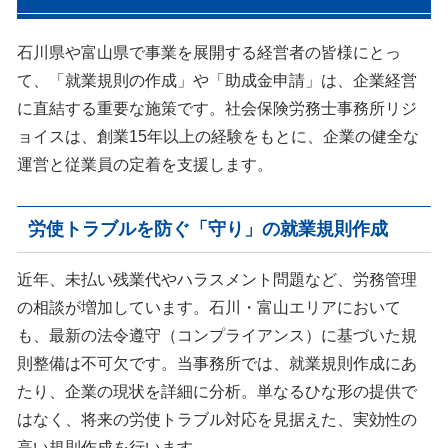
たシンプルかつ運用しやすいミ
り組むべき問題とその順位、取
ニマムサイズから、数百名規模
り組まないことによるリスクな
の事業所で附属規程の多い、人
どを確認していきます。もちろ
石川県や富山県で事業を展開する経営者の皆様にとっ
事総務担当者がマニュアルとし
ん、浮き彫りになった問題点に
て利用できるようなものまでサ
対してい、どのように予防策を
て、「就業規則の作成」や「助成金申請」は、企業経営
ポートしています。
講じることができるかご提案さ
に直結する重要な施策です。社会保険労務士事務所リジ
せていただき、問題を未然に防
ぐサポートをさせていただきま
ョイスは、創業15年以上の経験をもとに、企業の健全な
す。
運営と従業員の定着を支援します。
労使トラブルを防ぐ「守り」の就業規則作成
近年、未払い残業代やハラスメント問題など、労務管理
の相談が増加しています。石川・富山エリアにおいて
も、最新の法令遵守（コンプライアンス）に基づいた規
則整備は不可欠です。当事務所では、就業規則作成にあ
たり、企業の現状を詳細に分析。単なるひな形の提供で
はなく、将来の労使トラブル対応を見据えた、実効性の
高い規則作成を行います。