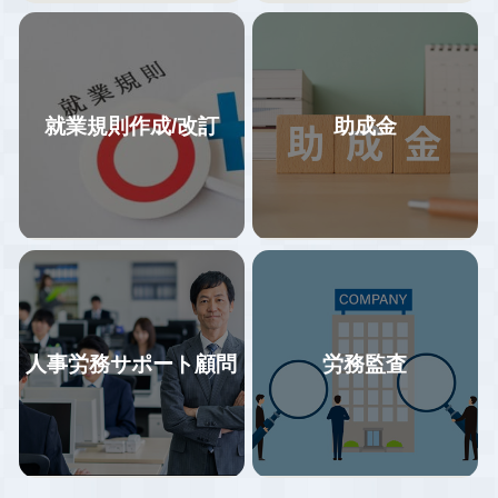
就業規則作成/改訂
助成金
企業の特徴に合わせた業務フロ
基本的なお客様フォロー体制は1
ーの構築、年間業務カレンダー
社２名体制で情報共有しながら
にて作業スケジュールを管理。
対応しているので、属人化して
給与計算業務をミスなくスムー
おらず、担当者が引き継ぎなく
ズに行うため、業務フロー変更
やめる・変わることにより全く
をご提案いただいた場合、業務
何もわからない状況がないよう
の効率化と改善に向けてサポー
にしています。
トします。
手続担当と労務担当が同時に情
社会保険労務士事務所リジョイ
報を得る事でスピード感を持っ
人事労務サポート顧問
労務監査
スでは石川・富山の企業様を中
た対応、給付金の申請漏れ防止
心に、労働保険・社会保険等の
や労務トラブルの早期予防に繋
諸手続きを行ってまいりまし
がっています。
当事務所では、貴社の状況をヒ
助成金は雇用保険の適用事業所
た。給与計算のアウトソーシン
アリングさせていただいた上
であれば殆ど業種を問わず活用
グをご検討されている企業様は
で、貴社に最適な就業規則を提
できるものです。しかし「ちょ
ぜひ一度ご相談ください。
案させていただきます。また、
っとしたことを知らないばかり