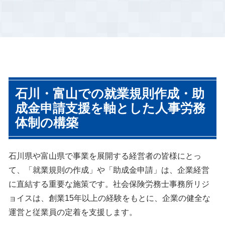
最新の法改正に適応した就業規
に本来もらえるはずの助成金が
則のご提案や、各種規程を設け
もらえなくなる」という事態も
ていないがために損をすること
多数発生しています。
がないように貴社をご支援いた
します。
労働基準監督署調査では従業員
労務調査ではまず企業の現状を
数10人以上の事業所は必ず確認
細かくチェックしていき、問題
石川・富山での就業規則作成・助
される事項が就業規則の有無で
となっていること、問題となり
す。
得ることを浮き彫りにしていき
成金申請支援を軸とした人事労務
就業規則は調査対応件数以上に
ます。そのうえで、見えてきた
体制の構築
作成しており、企業規模にあっ
問題点に優先順位をつけて、取
たシンプルかつ運用しやすいミ
り組むべき問題とその順位、取
ニマムサイズから、数百名規模
り組まないことによるリスクな
の事業所で附属規程の多い、人
どを確認していきます。もちろ
石川県や富山県で事業を展開する経営者の皆様にとっ
事総務担当者がマニュアルとし
ん、浮き彫りになった問題点に
て利用できるようなものまでサ
対してい、どのように予防策を
て、「就業規則の作成」や「助成金申請」は、企業経営
ポートしています。
講じることができるかご提案さ
に直結する重要な施策です。社会保険労務士事務所リジ
せていただき、問題を未然に防
ぐサポートをさせていただきま
ョイスは、創業15年以上の経験をもとに、企業の健全な
す。
運営と従業員の定着を支援します。