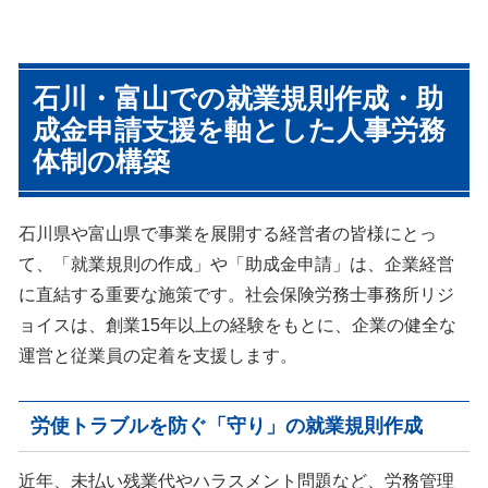
労働基準監督署調査では従業員
労務調査ではまず企業の現状を
数10人以上の事業所は必ず確認
細かくチェックしていき、問題
石川・富山での就業規則作成・助
される事項が就業規則の有無で
となっていること、問題となり
す。
得ることを浮き彫りにしていき
成金申請支援を軸とした人事労務
就業規則は調査対応件数以上に
ます。そのうえで、見えてきた
体制の構築
作成しており、企業規模にあっ
問題点に優先順位をつけて、取
たシンプルかつ運用しやすいミ
り組むべき問題とその順位、取
ニマムサイズから、数百名規模
り組まないことによるリスクな
の事業所で附属規程の多い、人
どを確認していきます。もちろ
石川県や富山県で事業を展開する経営者の皆様にとっ
事総務担当者がマニュアルとし
ん、浮き彫りになった問題点に
て利用できるようなものまでサ
対してい、どのように予防策を
て、「就業規則の作成」や「助成金申請」は、企業経営
ポートしています。
講じることができるかご提案さ
に直結する重要な施策です。社会保険労務士事務所リジ
せていただき、問題を未然に防
ぐサポートをさせていただきま
ョイスは、創業15年以上の経験をもとに、企業の健全な
す。
運営と従業員の定着を支援します。
労使トラブルを防ぐ「守り」の就業規則作成
近年、未払い残業代やハラスメント問題など、労務管理