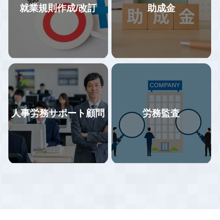
就業規則作成/改訂
助成金
企業の特徴に合わせた業務フロ
基本的なお客様フォロー体制は1
ーの構築、年間業務カレンダー
社２名体制で情報共有しながら
にて作業スケジュールを管理。
対応しているので、属人化して
給与計算業務をミスなくスムー
おらず、担当者が引き継ぎなく
ズに行うため、業務フロー変更
やめる・変わることにより全く
をご提案いただいた場合、業務
何もわからない状況がないよう
の効率化と改善に向けてサポー
にしています。
トします。
手続担当と労務担当が同時に情
社会保険労務士事務所リジョイ
報を得る事でスピード感を持っ
人事労務サポート顧問
労務監査
スでは石川・富山の企業様を中
た対応、給付金の申請漏れ防止
心に、労働保険・社会保険等の
や労務トラブルの早期予防に繋
諸手続きを行ってまいりまし
がっています。
当事務所では、貴社の状況をヒ
助成金は雇用保険の適用事業所
た。給与計算のアウトソーシン
アリングさせていただいた上
であれば殆ど業種を問わず活用
グをご検討されている企業様は
で、貴社に最適な就業規則を提
できるものです。しかし「ちょ
ぜひ一度ご相談ください。
案させていただきます。また、
っとしたことを知らないばかり
最新の法改正に適応した就業規
に本来もらえるはずの助成金が
則のご提案や、各種規程を設け
もらえなくなる」という事態も
ていないがために損をすること
多数発生しています。
がないように貴社をご支援いた
します。