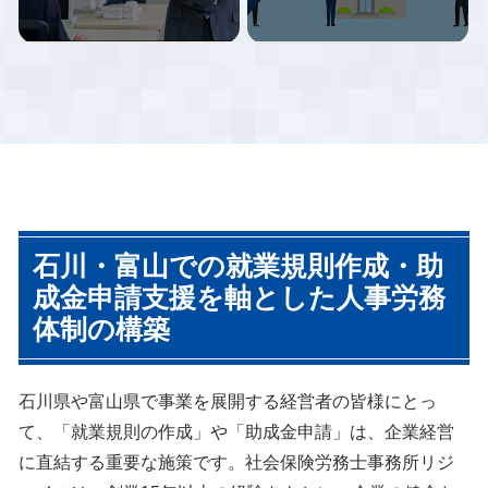
た。給与計算のアウトソーシン
アリングさせていただいた上
であれば殆ど業種を問わず活用
グをご検討されている企業様は
で、貴社に最適な就業規則を提
できるものです。しかし「ちょ
ぜひ一度ご相談ください。
案させていただきます。また、
っとしたことを知らないばかり
最新の法改正に適応した就業規
に本来もらえるはずの助成金が
則のご提案や、各種規程を設け
もらえなくなる」という事態も
ていないがために損をすること
多数発生しています。
がないように貴社をご支援いた
します。
労働基準監督署調査では従業員
労務調査ではまず企業の現状を
数10人以上の事業所は必ず確認
細かくチェックしていき、問題
石川・富山での就業規則作成・助
される事項が就業規則の有無で
となっていること、問題となり
す。
得ることを浮き彫りにしていき
成金申請支援を軸とした人事労務
就業規則は調査対応件数以上に
ます。そのうえで、見えてきた
体制の構築
作成しており、企業規模にあっ
問題点に優先順位をつけて、取
たシンプルかつ運用しやすいミ
り組むべき問題とその順位、取
ニマムサイズから、数百名規模
り組まないことによるリスクな
の事業所で附属規程の多い、人
どを確認していきます。もちろ
石川県や富山県で事業を展開する経営者の皆様にとっ
事総務担当者がマニュアルとし
ん、浮き彫りになった問題点に
て利用できるようなものまでサ
対してい、どのように予防策を
て、「就業規則の作成」や「助成金申請」は、企業経営
ポートしています。
講じることができるかご提案さ
に直結する重要な施策です。社会保険労務士事務所リジ
せていただき、問題を未然に防
ぐサポートをさせていただきま