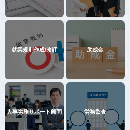
就業規則作成/改訂
助成金
企業の特徴に合わせた業務フロ
基本的なお客様フォロー体制は1
ーの構築、年間業務カレンダー
社２名体制で情報共有しながら
にて作業スケジュールを管理。
対応しているので、属人化して
給与計算業務をミスなくスムー
おらず、担当者が引き継ぎなく
ズに行うため、業務フロー変更
やめる・変わることにより全く
をご提案いただいた場合、業務
何もわからない状況がないよう
の効率化と改善に向けてサポー
にしています。
トします。
手続担当と労務担当が同時に情
社会保険労務士事務所リジョイ
報を得る事でスピード感を持っ
人事労務サポート顧問
労務監査
スでは石川・富山の企業様を中
た対応、給付金の申請漏れ防止
心に、労働保険・社会保険等の
や労務トラブルの早期予防に繋
諸手続きを行ってまいりまし
がっています。
当事務所では、貴社の状況をヒ
助成金は雇用保険の適用事業所